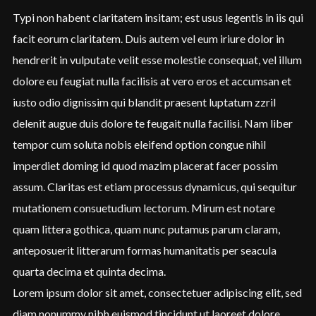
Password
*
Typi non habent claritatem insitam; est usus legentis in iis qui
facit eorum claritatem. Duis autem vel eum iriure dolor in
hendrerit in vulputate velit esse molestie consequat, vel illum
dolore eu feugiat nulla facilisis at vero eros et accumsan et
Remember me
iusto odio dignissim qui blandit praesent luptatum zzril
delenit augue duis dolore te feugait nulla facilisi. Nam liber
tempor cum soluta nobis eleifend option congue nihil
imperdiet doming id quod mazim placerat facer possim
assum. Claritas est etiam processus dynamicus, qui sequitur
I need to register
|
Lost your password?
mutationem consuetudium lectorum. Mirum est notare
quam littera gothica, quam nunc putamus parum claram,
anteposuerit litterarum formas humanitatis per seacula
quarta decima et quinta decima.
Lorem ipsum dolor sit amet, consectetuer adipiscing elit, sed
diam nonummy nibh euismod tincidunt ut laoreet dolore