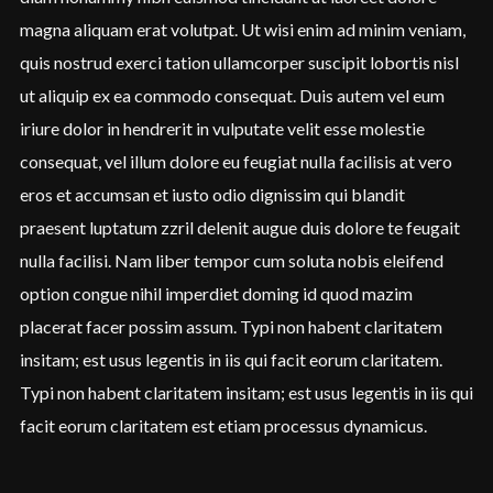
magna aliquam erat volutpat. Ut wisi enim ad minim veniam,
quis nostrud exerci tation ullamcorper suscipit lobortis nisl
ut aliquip ex ea commodo consequat. Duis autem vel eum
iriure dolor in hendrerit in vulputate velit esse molestie
consequat, vel illum dolore eu feugiat nulla facilisis at vero
eros et accumsan et iusto odio dignissim qui blandit
praesent luptatum zzril delenit augue duis dolore te feugait
nulla facilisi. Nam liber tempor cum soluta nobis eleifend
option congue nihil imperdiet doming id quod mazim
placerat facer possim assum. Typi non habent claritatem
insitam; est usus legentis in iis qui facit eorum claritatem.
Typi non habent claritatem insitam; est usus legentis in iis qui
facit eorum claritatem est etiam processus dynamicus.