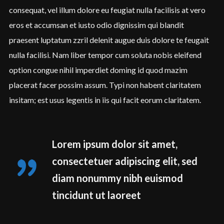
consequat, vel illum dolore eu feugiat nulla facilisis at vero
eros et accumsan et iusto odio dignissim qui blandit
praesent luptatum zzril delenit augue duis dolore te feugait
nulla facilisi. Nam liber tempor cum soluta nobis eleifend
option congue nihil imperdiet doming id quod mazim
placerat facer possim assum. Typi non habent claritatem
insitam; est usus legentis in iis qui facit eorum claritatem.
Login
Lorem ipsum dolor sit amet,
consectetuer adipiscing elit, sed
Username or email address
*
diam nonummy nibh euismod
tincidunt ut laoreet