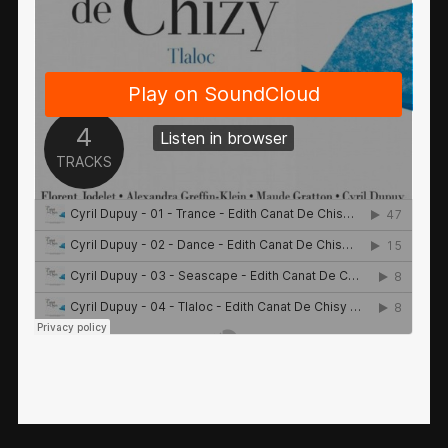
Password
*
Remember me
I need to register
|
Lost your password?