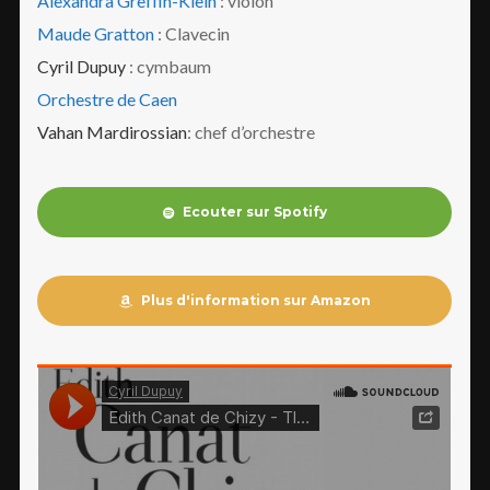
Alexandra Greffin-Klein
: violon
Maude Gratton
: Clavecin
Cyril Dupuy
: cymbaum
Orchestre de Caen
Vahan Mardirossian
: chef d’orchestre
Ecouter sur Spotify
Plus d'information sur Amazon
Login
Username or email address
*