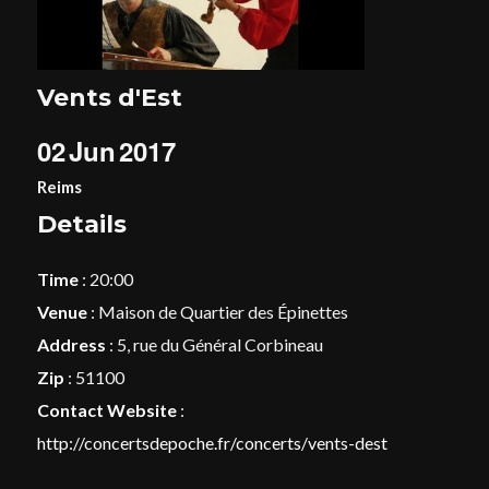
Vents d'Est
Login
02
Jun
2017
Username or email address
*
Reims
Details
Time
: 20:00
Password
*
Venue
: Maison de Quartier des Épinettes
Address
: 5, rue du Général Corbineau
Zip
: 51100
Contact Website
:
Remember me
http://concertsdepoche.fr/concerts/vents-dest