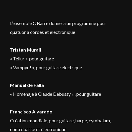
Password
*
L’ensemble
C Barré
donnera un programme pour
quatuor à cordes et électronique
Tristan Murail
Remember me
« Tellur », pour guitare
« Vampyr ! », pour guitare électrique
Manuel de Falla
« Homenaje à Claude Debussy « , pour guitare
I need to register
|
Lost your password?
Francisco Alvarado
Création mondiale, pour guitare, harpe, cymbalum,
contrebasse et électronique