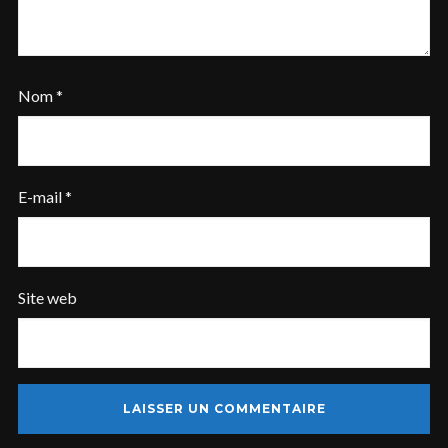
Nom
*
I need to register
|
Lost your password?
E-mail
*
Site web